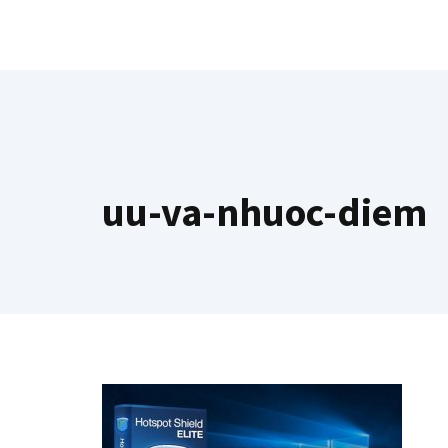
Chuyển
đến
nội
dung
uu-va-nhuoc-diem