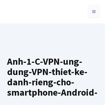
Chuyển
đến
MENU
nội
dung
Anh-1-C-VPN-ung-
dung-VPN-thiet-ke-
danh-rieng-cho-
smartphone-Android-