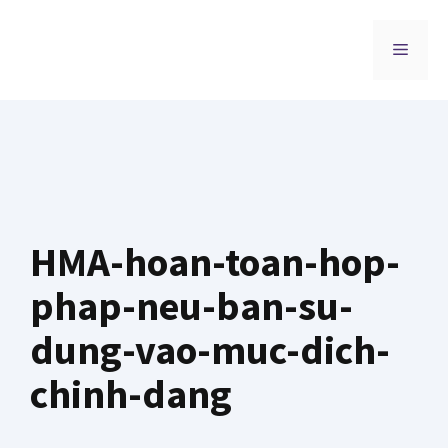
Chuyển
đến
MENU
nội
dung
HMA-hoan-toan-hop-
phap-neu-ban-su-
dung-vao-muc-dich-
chinh-dang