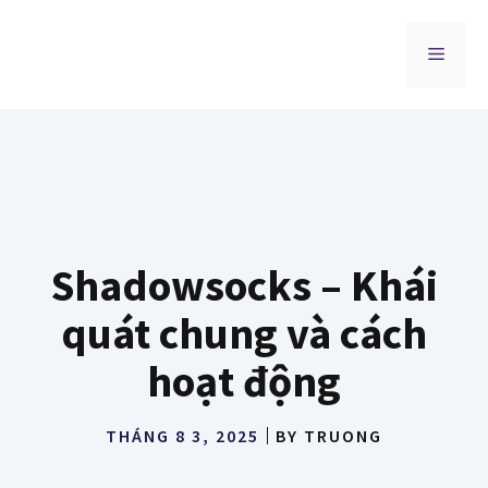
Chuyển
đến
MENU
nội
dung
Shadowsocks – Khái
quát chung và cách
hoạt động
THÁNG 8 3, 2025
BY
TRUONG