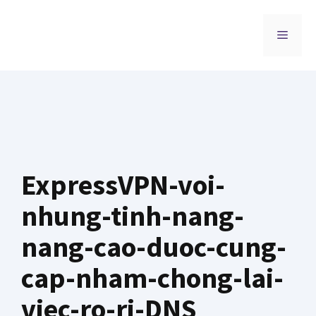
Chuyển
đến
MENU
nội
dung
ExpressVPN-voi-
nhung-tinh-nang-
nang-cao-duoc-cung-
cap-nham-chong-lai-
viec-ro-ri-DNS