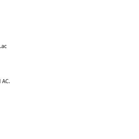
.ac
 AC.