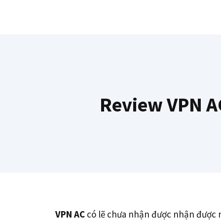
Chuyển
đến
nội
dung
Review VPN AC
VPN AC
có lẽ chưa nhận được nhận được nh