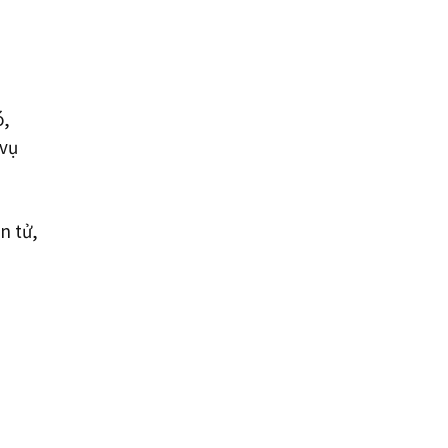
ó,
 vụ
n tử,