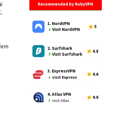
i
Recommended by RubyVPN
.
1. NordVPN
5
Visit NordVPN
 đem
2. Surfshark
4.8
Visit Surfshark
3. ExpressVPN
4.6
visit Express
4. Atlas VPN
4.6
visit Atlas