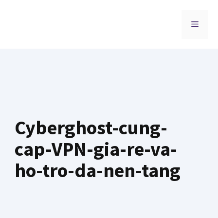
Chuyển
đến
MENU
nội
dung
Cyberghost-cung-
cap-VPN-gia-re-va-
ho-tro-da-nen-tang