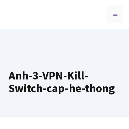
Chuyển
đến
MENU
nội
dung
Anh-3-VPN-Kill-
Switch-cap-he-thong