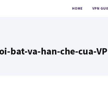
HOME
VPN GUI
i-bat-va-han-che-cua-VPN